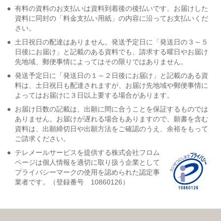
●
有料の資料のお支払いは資料到着後の後払いです。お届けした
資料に同封の「料金支払い用紙」の内容に沿ってお支払いくだ
さい。
●
土日祝日の配達はありません。発送予定日に「発送日の３～５
日後にお届け」と記載のある資料でも、請求する曜日やお届け
先地域、郵便事情によってはその限りではありません。
●
発送予定日に「発送日の１～２日後にお届け」と記載のある資
料は、土日祝日も配達されますが、お届け先地域や郵便事情に
よってはお届けに３日以上要する場合があります。
●
お届け日数の記載は、出願に間に合うことを保証するものでは
ありません。お届けが遅れる場合もありますので、願書を含む
資料は、出願締切日や出願方法をご確認のうえ、余裕をもって
ご請求ください。
●
テレメールサービスを提供する株式会社フロム
ページは個人情報を適切に取り扱う企業として
プライバシーマークの使用を認められた認定事
業者です。（登録番号 10860126）