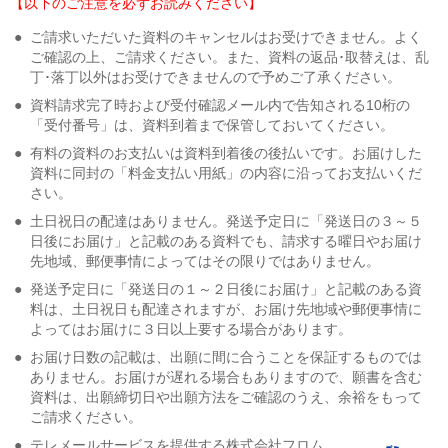
【以下のご注意を必ずお読みください】
●
ご請求いただいた資料のキャンセルはお受けできません。よく
ご確認の上、ご請求ください。また、資料の返品･取替えは、乱
丁･落丁以外はお受けできませんので予めご了承ください。
●
資料請求完了時および受付確認メール内で告知される10桁の
「受付番号」は、資料到着まで保管しておいてください。
●
有料の資料のお支払いは資料到着後の後払いです。お届けした
資料に同封の「料金支払い用紙」の内容に沿ってお支払いくだ
さい。
●
土日祝日の配達はありません。発送予定日に「発送日の３～５
日後にお届け」と記載のある資料でも、請求する曜日やお届け
先地域、郵便事情によってはその限りではありません。
●
発送予定日に「発送日の１～２日後にお届け」と記載のある資
料は、土日祝日も配達されますが、お届け先地域や郵便事情に
よってはお届けに３日以上要する場合があります。
●
お届け日数の記載は、出願に間に合うことを保証するものでは
ありません。お届けが遅れる場合もありますので、願書を含む
資料は、出願締切日や出願方法をご確認のうえ、余裕をもって
ご請求ください。
●
テレメールサービスを提供する株式会社フロム