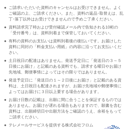
●
ご請求いただいた資料のキャンセルはお受けできません。よく
ご確認の上、ご請求ください。また、資料の返品･取替えは、乱
丁･落丁以外はお受けできませんので予めご了承ください。
●
資料請求完了時および受付確認メール内で告知される10桁の
「受付番号」は、資料到着まで保管しておいてください。
●
有料の資料のお支払いは資料到着後の後払いです。お届けした
資料に同封の「料金支払い用紙」の内容に沿ってお支払いくだ
さい。
●
土日祝日の配達はありません。発送予定日に「発送日の３～５
日後にお届け」と記載のある資料でも、請求する曜日やお届け
先地域、郵便事情によってはその限りではありません。
●
発送予定日に「発送日の１～２日後にお届け」と記載のある資
料は、土日祝日も配達されますが、お届け先地域や郵便事情に
よってはお届けに３日以上要する場合があります。
●
お届け日数の記載は、出願に間に合うことを保証するものでは
ありません。お届けが遅れる場合もありますので、願書を含む
資料は、出願締切日や出願方法をご確認のうえ、余裕をもって
ご請求ください。
●
テレメールサービスを提供する株式会社フロム