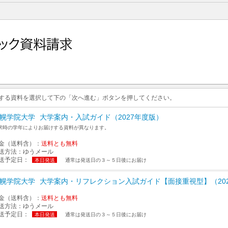
求する資料を選択して下の「次へ進む」ボタンを押してください。
幌学院大学
大学案内・入試ガイド（2027年度版）
求時の学年によりお届けする資料が異なります。
金（送料含）：
送料とも無料
送方法：
ゆうメール
送予定日：
本日発送
通常は発送日の３～５日後にお届け
幌学院大学
大学案内・リフレクション入試ガイド【面接重視型】（20
金（送料含）：
送料とも無料
送方法：
ゆうメール
送予定日：
本日発送
通常は発送日の３～５日後にお届け