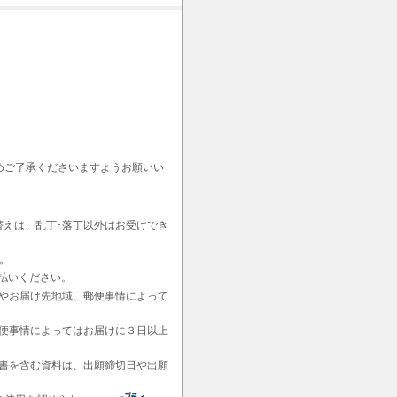
めご了承くださいますようお願いい
替えは、乱丁･落丁以外はお受けでき
。
払いください。
やお届け先地域、郵便事情によって
便事情によってはお届けに３日以上
書を含む資料は、出願締切日や出願