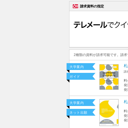
請求資料の指定
2種類の資料が請求可能です。請
札
大学案内
請
ガイド
料
発
発
札
大学案内
料
ネット出願
発
発