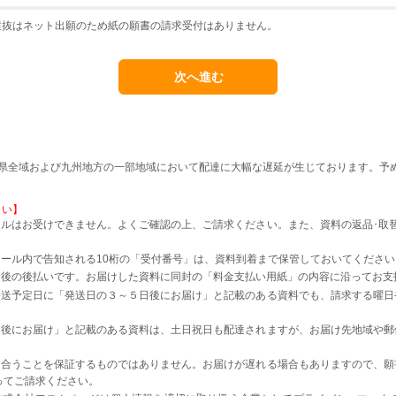
選抜はネット出願のため紙の願書の請求受付はありません。
本県全域および九州地方の一部地域において配達に大幅な遅延が生じております。予
さい】
ルはお受けできません。よくご確認の上、ご請求ください。また、資料の返品･取
。
ール内で告知される10桁の「受付番号」は、資料到着まで保管しておいてください
着後の後払いです。お届けした資料に同封の「料金支払い用紙」の内容に沿ってお支
発送予定日に「発送日の３～５日後にお届け」と記載のある資料でも、請求する曜日
日後にお届け」と記載のある資料は、土日祝日も配達されますが、お届け先地域や郵
に合うことを保証するものではありません。お届けが遅れる場合もありますので、願
ってご請求ください。