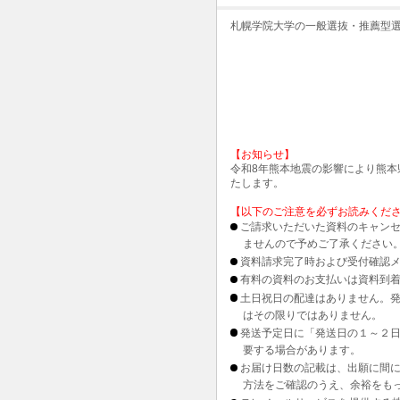
札幌学院大学の一般選抜・推薦型
【お知らせ】
令和8年熊本地震の影響により熊
たします。
【以下のご注意を必ずお読みくだ
ご請求いただいた資料のキャンセ
ませんので予めご了承ください
資料請求完了時および受付確認メ
有料の資料のお支払いは資料到
土日祝日の配達はありません。
はその限りではありません。
発送予定日に「発送日の１～２
要する場合があります。
お届け日数の記載は、出願に間
方法をご確認のうえ、余裕をも