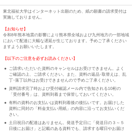
東北福祉大学はインターネット出願のため、紙の願書の請求受付は
実施しておりません。
【お知らせ】
令和8年熊本地震の影響により熊本県全域および九州地方の一部地域
において配達に大幅な遅延が生じております。予めご了承ください
ますようお願いいたします。
【以下のご注意を必ずお読みください】
●
ご請求いただいた資料のキャンセルはお受けできません。よく
ご確認の上、ご請求ください。また、資料の返品･取替えは、乱
丁･落丁以外はお受けできませんので予めご了承ください。
●
資料請求完了時および受付確認メール内で告知される10桁の
「受付番号」は、資料到着まで保管しておいてください。
●
有料の資料のお支払いは資料到着後の後払いです。お届けした
資料に同封の「料金支払い用紙」の内容に沿ってお支払いくだ
さい。
●
土日祝日の配達はありません。発送予定日に「発送日の３～５
日後にお届け」と記載のある資料でも、請求する曜日やお届け