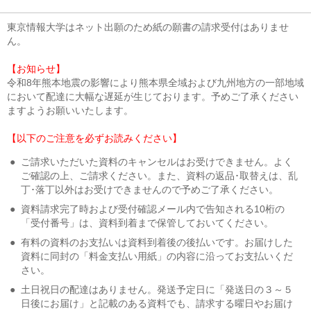
東京情報大学はネット出願のため紙の願書の請求受付はありませ
ん。
【お知らせ】
令和8年熊本地震の影響により熊本県全域および九州地方の一部地域
において配達に大幅な遅延が生じております。予めご了承ください
ますようお願いいたします。
【以下のご注意を必ずお読みください】
●
ご請求いただいた資料のキャンセルはお受けできません。よく
ご確認の上、ご請求ください。また、資料の返品･取替えは、乱
丁･落丁以外はお受けできませんので予めご了承ください。
●
資料請求完了時および受付確認メール内で告知される10桁の
「受付番号」は、資料到着まで保管しておいてください。
●
有料の資料のお支払いは資料到着後の後払いです。お届けした
資料に同封の「料金支払い用紙」の内容に沿ってお支払いくだ
さい。
●
土日祝日の配達はありません。発送予定日に「発送日の３～５
日後にお届け」と記載のある資料でも、請求する曜日やお届け