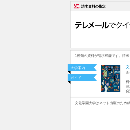
請求資料の指定
1種類の資料が請求可能です。請
文
大学案内
請
ガイド
料
発
発
文化学園大学はネット出願のため