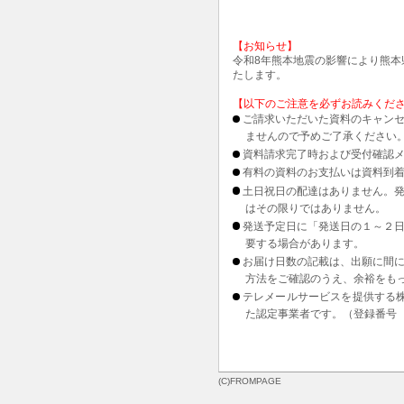
【お知らせ】
令和8年熊本地震の影響により熊
たします。
【以下のご注意を必ずお読みくだ
ご請求いただいた資料のキャンセ
ませんので予めご了承ください
資料請求完了時および受付確認メ
有料の資料のお支払いは資料到
土日祝日の配達はありません。
はその限りではありません。
発送予定日に「発送日の１～２
要する場合があります。
お届け日数の記載は、出願に間
方法をご確認のうえ、余裕をも
テレメールサービスを提供する
た認定事業者です。（登録番号 1
(C)FROMPAGE