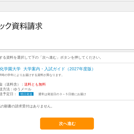
求する資料を選択して下の「次へ進む」ボタンを押してください。
化学園大学
大学案内・入試ガイド（2027年度版）
求時の学年によりお届けする資料が異なります。
金（送料含）：
送料とも無料
送方法：
ゆうメール
送予定日：
明日発送
通常は発送日の３～５日後にお届け
紙の願書の請求受付はありません。