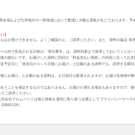
本県全域および九州地方の一部地域において配達に大幅な遅延が生じております。予
さい】
ルはお受けできません。よくご確認の上、ご請求ください。また、資料の返品･取
。
ール内で告知される10桁の「受付番号」は、資料到着まで保管しておいてください
着後の後払いです。お届けした資料に同封の「料金支払い用紙」の内容に沿ってお支
発送予定日に「発送日の３～５日後にお届け」と記載のある資料でも、請求する曜日
日後にお届け」と記載のある資料は、土日祝日も配達されますが、お届け先地域や郵
に合うことを保証するものではありません。お届けが遅れる場合もありますので、願
ってご請求ください。
株式会社フロムページは個人情報を適切に取り扱う企業としてプライバシーマーク
0860126）