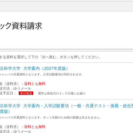
求する資料を選択して下の「次へ進む」ボタンを押してください。
京科学大学
大学案内（2027年度版）
キャンパス共通資料となります。入学試験要項が同封されます。
金（送料含）：
送料とも無料
送方法：
ゆうメール
送予定日：
本日発送
通常は発送日の３～５日後にお届け
京科学大学
大学案内・入学試験要項（一般・共通テスト・推薦・総合型
度版）
キャンパス共通資料となります。ネット出願のため紙の願書は含まれません。
金（送料含）：
送料とも無料
送方法：
ゆうメール