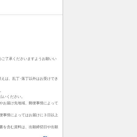
めご了承くださいますようお願いい
替えは、乱丁･落丁以外はお受けでき
。
払いください。
やお届け先地域、郵便事情によって
便事情によってはお届けに３日以上
書を含む資料は、出願締切日や出願