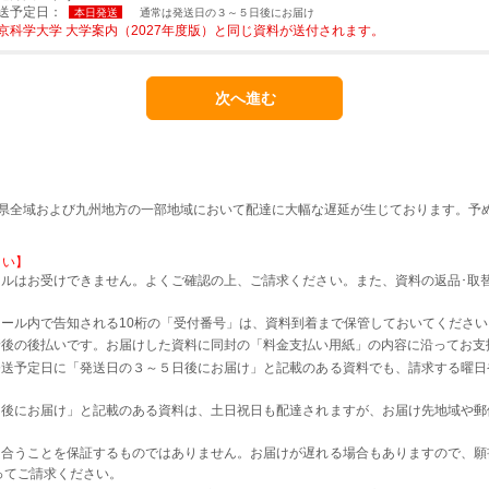
送予定日：
本日発送
通常は発送日の３～５日後にお届け
京科学大学 大学案内（2027年度版）と同じ資料が送付されます。
本県全域および九州地方の一部地域において配達に大幅な遅延が生じております。予
さい】
ルはお受けできません。よくご確認の上、ご請求ください。また、資料の返品･取
。
ール内で告知される10桁の「受付番号」は、資料到着まで保管しておいてください
着後の後払いです。お届けした資料に同封の「料金支払い用紙」の内容に沿ってお支
発送予定日に「発送日の３～５日後にお届け」と記載のある資料でも、請求する曜日
日後にお届け」と記載のある資料は、土日祝日も配達されますが、お届け先地域や郵
に合うことを保証するものではありません。お届けが遅れる場合もありますので、願
ってご請求ください。