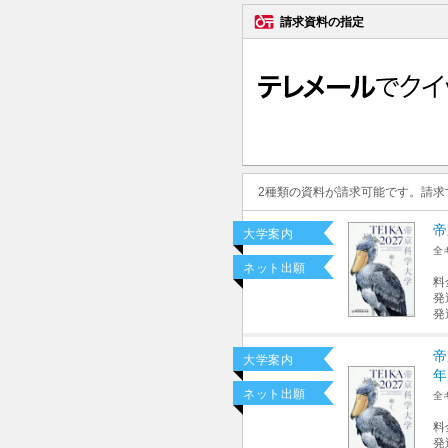
請求資料の指定
2種類の資料が請求可能です。請
帝
大学案内
全
ネット出願
料
発
発
帝
大学案内
年
ネット出願
全
料
発