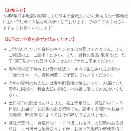
【お知らせ】
令和8年熊本地震の影響により熊本県全域および九州地方の一部地域
において配達に大幅な遅延が生じております。予めご了承ください
ますようお願いいたします。
【以下のご注意を必ずお読みください】
●
ご請求いただいた資料のキャンセルはお受けできません。よく
ご確認の上、ご請求ください。また、資料の返品･取替えは、乱
丁･落丁以外はお受けできませんので予めご了承ください。
●
資料請求完了時および受付確認メール内で告知される10桁の
「受付番号」は、資料到着まで保管しておいてください。
●
有料の資料のお支払いは資料到着後の後払いです。お届けした
資料に同封の「料金支払い用紙」の内容に沿ってお支払いくだ
さい。
●
土日祝日の配達はありません。発送予定日に「発送日の３～５
日後にお届け」と記載のある資料でも、請求する曜日やお届け
先地域、郵便事情によってはその限りではありません。
●
発送予定日に「発送日の１～２日後にお届け」と記載のある資
料は、土日祝日も配達されますが、お届け先地域や郵便事情に