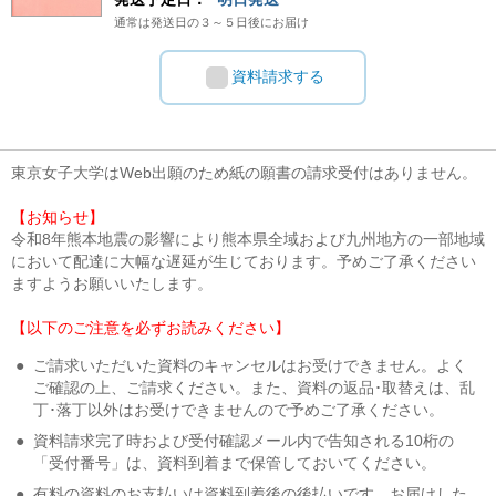
通常は発送日の３～５日後にお届け
資料請求する
東京女子大学はWeb出願のため紙の願書の請求受付はありません。
【お知らせ】
令和8年熊本地震の影響により熊本県全域および九州地方の一部地域
において配達に大幅な遅延が生じております。予めご了承ください
ますようお願いいたします。
【以下のご注意を必ずお読みください】
●
ご請求いただいた資料のキャンセルはお受けできません。よく
ご確認の上、ご請求ください。また、資料の返品･取替えは、乱
丁･落丁以外はお受けできませんので予めご了承ください。
●
資料請求完了時および受付確認メール内で告知される10桁の
「受付番号」は、資料到着まで保管しておいてください。
●
有料の資料のお支払いは資料到着後の後払いです。お届けした