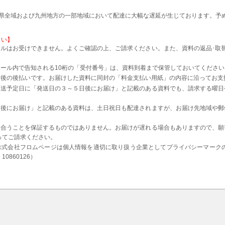
本県全域および九州地方の一部地域において配達に大幅な遅延が生じております。予
さい】
ルはお受けできません。よくご確認の上、ご請求ください。また、資料の返品･取
。
ール内で告知される10桁の「受付番号」は、資料到着まで保管しておいてください
着後の後払いです。お届けした資料に同封の「料金支払い用紙」の内容に沿ってお支
発送予定日に「発送日の３～５日後にお届け」と記載のある資料でも、請求する曜日
日後にお届け」と記載のある資料は、土日祝日も配達されますが、お届け先地域や郵
に合うことを保証するものではありません。お届けが遅れる場合もありますので、願
ってご請求ください。
株式会社フロムページは個人情報を適切に取り扱う企業としてプライバシーマーク
0860126）