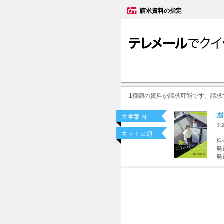
請求資料の指定
1種類の資料が請求可能です。請
園
大学案内
※
ネット出願
料
発
発