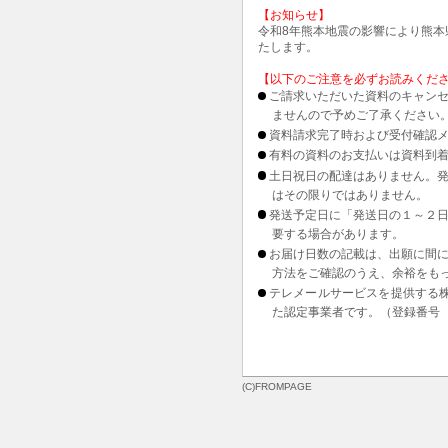
【お知らせ】
令和8年熊本地震の影響により熊
たします。
【以下のご注意を必ずお読みくだ
ご請求いただいた資料のキャンセ
ませんので予めご了承ください
資料請求完了時および受付確認メ
有料の資料のお支払いは資料到
土日祝日の配達はありません。
はその限りではありません。
発送予定日に「発送日の１～２
要する場合があります。
お届け日数の記載は、出願に間
方法をご確認のうえ、余裕をも
テレメールサービスを提供する
た認定事業者です。（登録番号 1
(C)FROMPAGE