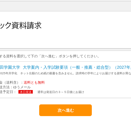
求する資料を選択して下の「次へ進む」ボタンを押してください。
田学園大学
大学案内・入学試験要項（一般・推薦・総合型）（2027
2025年共学化 ネット出願のため紙の願書を含みません。請求時の学年によりお届けする資料が異
金（送料含）：
送料とも無料
送方法：
ゆうメール
送予定日：
本日発送
通常は発送日の３～５日後にお届け