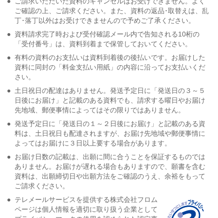
●
ご請求いただいた資料のキャンセルはお受けできません。よく
ご確認の上、ご請求ください。また、資料の返品･取替えは、乱
丁･落丁以外はお受けできませんので予めご了承ください。
●
資料請求完了時および受付確認メール内で告知される10桁の
「受付番号」は、資料到着まで保管しておいてください。
●
有料の資料のお支払いは資料到着後の後払いです。お届けした
資料に同封の「料金支払い用紙」の内容に沿ってお支払いくだ
さい。
●
土日祝日の配達はありません。発送予定日に「発送日の３～５
日後にお届け」と記載のある資料でも、請求する曜日やお届け
先地域、郵便事情によってはその限りではありません。
●
発送予定日に「発送日の１～２日後にお届け」と記載のある資
料は、土日祝日も配達されますが、お届け先地域や郵便事情に
よってはお届けに３日以上要する場合があります。
●
お届け日数の記載は、出願に間に合うことを保証するものでは
ありません。お届けが遅れる場合もありますので、願書を含む
資料は、出願締切日や出願方法をご確認のうえ、余裕をもって
ご請求ください。
●
テレメールサービスを提供する株式会社フロム
ページは個人情報を適切に取り扱う企業として