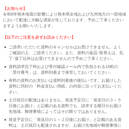
【お知らせ】
令和8年熊本地震の影響により熊本県全域および九州地方の一部地域
において配達に大幅な遅延が生じております。予めご了承ください
ますようお願いいたします。
【以下のご注意を必ずお読みください】
●
ご請求いただいた資料のキャンセルはお受けできません。よく
ご確認の上、ご請求ください。また、資料の返品･取替えは、乱
丁･落丁以外はお受けできませんので予めご了承ください。
●
資料請求完了時および受付確認メール内で告知される10桁の
「受付番号」は、資料到着まで保管しておいてください。
●
有料の資料のお支払いは資料到着後の後払いです。お届けした
資料に同封の「料金支払い用紙」の内容に沿ってお支払いくだ
さい。
●
土日祝日の配達はありません。発送予定日に「発送日の３～５
日後にお届け」と記載のある資料でも、請求する曜日やお届け
先地域、郵便事情によってはその限りではありません。
●
発送予定日に「発送日の１～２日後にお届け」と記載のある資
料は、土日祝日も配達されますが、お届け先地域や郵便事情に