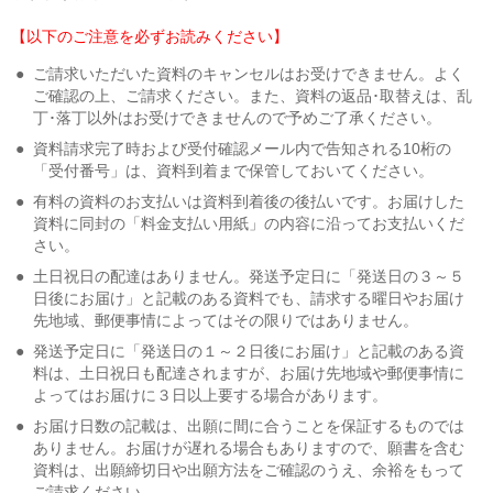
【以下のご注意を必ずお読みください】
●
ご請求いただいた資料のキャンセルはお受けできません。よく
ご確認の上、ご請求ください。また、資料の返品･取替えは、乱
丁･落丁以外はお受けできませんので予めご了承ください。
●
資料請求完了時および受付確認メール内で告知される10桁の
「受付番号」は、資料到着まで保管しておいてください。
●
有料の資料のお支払いは資料到着後の後払いです。お届けした
資料に同封の「料金支払い用紙」の内容に沿ってお支払いくだ
さい。
●
土日祝日の配達はありません。発送予定日に「発送日の３～５
日後にお届け」と記載のある資料でも、請求する曜日やお届け
先地域、郵便事情によってはその限りではありません。
●
発送予定日に「発送日の１～２日後にお届け」と記載のある資
料は、土日祝日も配達されますが、お届け先地域や郵便事情に
よってはお届けに３日以上要する場合があります。
●
お届け日数の記載は、出願に間に合うことを保証するものでは
ありません。お届けが遅れる場合もありますので、願書を含む
資料は、出願締切日や出願方法をご確認のうえ、余裕をもって
ご請求ください。