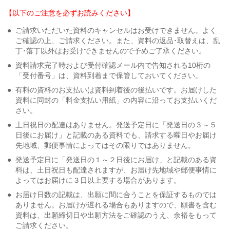
【以下のご注意を必ずお読みください】
●
ご請求いただいた資料のキャンセルはお受けできません。よく
ご確認の上、ご請求ください。また、資料の返品･取替えは、乱
丁･落丁以外はお受けできませんので予めご了承ください。
●
資料請求完了時および受付確認メール内で告知される10桁の
「受付番号」は、資料到着まで保管しておいてください。
●
有料の資料のお支払いは資料到着後の後払いです。お届けした
資料に同封の「料金支払い用紙」の内容に沿ってお支払いくだ
さい。
●
土日祝日の配達はありません。発送予定日に「発送日の３～５
日後にお届け」と記載のある資料でも、請求する曜日やお届け
先地域、郵便事情によってはその限りではありません。
●
発送予定日に「発送日の１～２日後にお届け」と記載のある資
料は、土日祝日も配達されますが、お届け先地域や郵便事情に
よってはお届けに３日以上要する場合があります。
●
お届け日数の記載は、出願に間に合うことを保証するものでは
ありません。お届けが遅れる場合もありますので、願書を含む
資料は、出願締切日や出願方法をご確認のうえ、余裕をもって
ご請求ください。