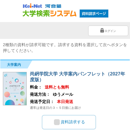
ログイン
2種類の資料が請求可能です。請求する資料を選択して次へボタンを
押してください。
大学案内
尚絅学院大学 大学案内パンフレット（2027年
度版）
料金：
送料とも無料
発送方法：
ゆうメール
発送予定日：
本日発送
通常は発送日の３～５日後にお届け
資料請求する