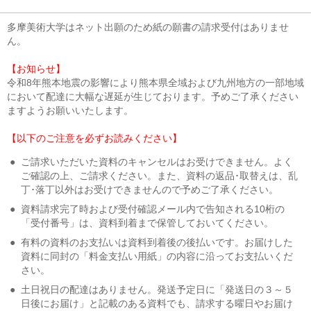
多摩美術大学はネット出願のため紙の願書の請求受付はありませ
ん。
【お知らせ】
令和8年熊本地震の影響により熊本県全域および九州地方の一部地域
において配達に大幅な遅延が生じております。予めご了承ください
ますようお願いいたします。
【以下のご注意を必ずお読みください】
●
ご請求いただいた資料のキャンセルはお受けできません。よく
ご確認の上、ご請求ください。また、資料の返品･取替えは、乱
丁･落丁以外はお受けできませんので予めご了承ください。
●
資料請求完了時および受付確認メール内で告知される10桁の
「受付番号」は、資料到着まで保管しておいてください。
●
有料の資料のお支払いは資料到着後の後払いです。お届けした
資料に同封の「料金支払い用紙」の内容に沿ってお支払いくだ
さい。
●
土日祝日の配達はありません。発送予定日に「発送日の３～５
日後にお届け」と記載のある資料でも、請求する曜日やお届け