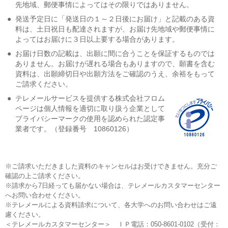
先地域、郵便事情によってはその限りではありません。
●
発送予定日に「発送日の１～２日後にお届け」と記載のある資
料は、土日祝日も配達されますが、お届け先地域や郵便事情に
よってはお届けに３日以上要する場合があります。
●
お届け日数の記載は、出願に間に合うことを保証するものでは
ありません。お届けが遅れる場合もありますので、願書を含む
資料は、出願締切日や出願方法をご確認のうえ、余裕をもって
ご請求ください。
●
テレメールサービスを提供する株式会社フロム
ページは個人情報を適切に取り扱う企業として
プライバシーマークの使用を認められた認定事
業者です。（登録番号 10860126）
※ご請求いただきました資料のキャンセルはお受けできません。充分ご
確認の上ご請求ください。
※請求から7日経っても届かない場合は、テレメールカスタマーセンター
へお問い合わせください。
※テレメールによる資料請求について、各大学へのお問い合わせはご遠
慮ください。
＜テレメールカスタマーセンター＞ ＩＰ電話：050-8601-0102（受付：