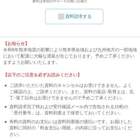
通常は発送日の３～５日後にお届け
資料請求する
【お知らせ】
令和8年熊本地震の影響により熊本県全域および九州地方の一部地域
において配達に大幅な遅延が生じております。予めご了承ください
ますようお願いいたします。
【以下のご注意を必ずお読みください】
●
ご請求いただいた資料のキャンセルはお受けできません。よく
ご確認の上、ご請求ください。また、資料の返品･取替えは、乱
丁･落丁以外はお受けできませんので予めご了承ください。
●
資料請求完了時および受付確認メール内で告知される10桁の
「受付番号」は、資料到着まで保管しておいてください。
●
有料の資料のお支払いは資料到着後の後払いです。お届けした
資料に同封の「料金支払い用紙」の内容に沿ってお支払いくだ
さい。