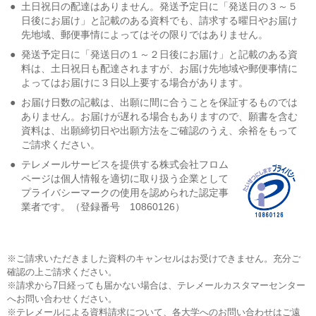
●
土日祝日の配達はありません。発送予定日に「発送日の３～５
日後にお届け」と記載のある資料でも、請求する曜日やお届け
先地域、郵便事情によってはその限りではありません。
●
発送予定日に「発送日の１～２日後にお届け」と記載のある資
料は、土日祝日も配達されますが、お届け先地域や郵便事情に
よってはお届けに３日以上要する場合があります。
●
お届け日数の記載は、出願に間に合うことを保証するものでは
ありません。お届けが遅れる場合もありますので、願書を含む
資料は、出願締切日や出願方法をご確認のうえ、余裕をもって
ご請求ください。
●
テレメールサービスを提供する株式会社フロム
ページは個人情報を適切に取り扱う企業として
プライバシーマークの使用を認められた認定事
業者です。（登録番号 10860126）
※ご請求いただきました資料のキャンセルはお受けできません。充分ご
確認の上ご請求ください。
※請求から7日経っても届かない場合は、テレメールカスタマーセンター
へお問い合わせください。
※テレメールによる資料請求について、各大学へのお問い合わせはご遠