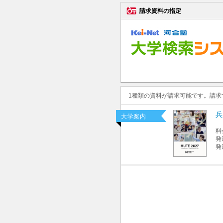
請求資料の指定
1種類の資料が請求可能です。請
兵
大学案内
料
発
発