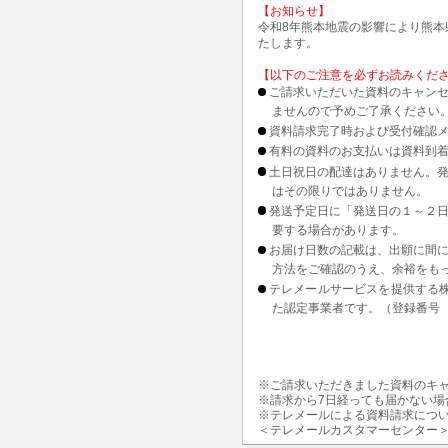
【お知らせ】
令和8年熊本地震の影響により熊
たします。
【以下のご注意を必ずお読みくだ
ご請求いただいた資料のキャンセ
ませんので予めご了承ください
資料請求完了時および受付確認メ
有料の資料のお支払いは資料到
土日祝日の配達はありません。
はその限りではありません。
発送予定日に「発送日の１～２
要する場合があります。
お届け日数の記載は、出願に間
方法をご確認のうえ、余裕をも
テレメールサービスを提供する
た認定事業者です。（登録番号 1
※ご請求いただきました資料のキ
※請求から7日経っても届かない
※テレメールによる資料請求につ
＜テレメールカスタマーセンター＞ ＩＰ