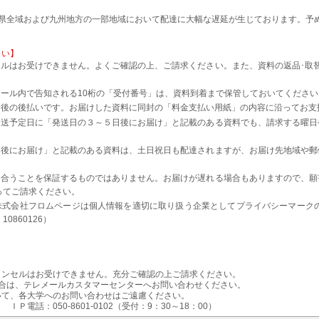
本県全域および九州地方の一部地域において配達に大幅な遅延が生じております。予
さい】
ルはお受けできません。よくご確認の上、ご請求ください。また、資料の返品･取
。
ール内で告知される10桁の「受付番号」は、資料到着まで保管しておいてください
着後の後払いです。お届けした資料に同封の「料金支払い用紙」の内容に沿ってお支
発送予定日に「発送日の３～５日後にお届け」と記載のある資料でも、請求する曜日
日後にお届け」と記載のある資料は、土日祝日も配達されますが、お届け先地域や郵
に合うことを保証するものではありません。お届けが遅れる場合もありますので、願
ってご請求ください。
株式会社フロムページは個人情報を適切に取り扱う企業としてプライバシーマーク
0860126）
ャンセルはお受けできません。充分ご確認の上ご請求ください。
場合は、テレメールカスタマーセンターへお問い合わせください。
いて、各大学へのお問い合わせはご遠慮ください。
電話：050-8601-0102（受付：9：30～18：00）