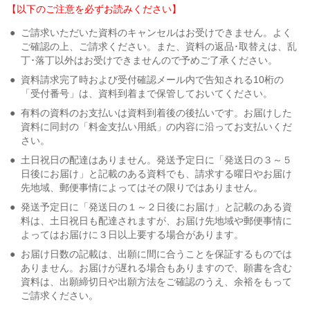
【以下のご注意を必ずお読みください】
●
ご請求いただいた資料のキャンセルはお受けできません。よく
ご確認の上、ご請求ください。また、資料の返品･取替えは、乱
丁･落丁以外はお受けできませんので予めご了承ください。
●
資料請求完了時および受付確認メール内で告知される10桁の
「受付番号」は、資料到着まで保管しておいてください。
●
有料の資料のお支払いは資料到着後の後払いです。お届けした
資料に同封の「料金支払い用紙」の内容に沿ってお支払いくだ
さい。
●
土日祝日の配達はありません。発送予定日に「発送日の３～５
日後にお届け」と記載のある資料でも、請求する曜日やお届け
先地域、郵便事情によってはその限りではありません。
●
発送予定日に「発送日の１～２日後にお届け」と記載のある資
料は、土日祝日も配達されますが、お届け先地域や郵便事情に
よってはお届けに３日以上要する場合があります。
●
お届け日数の記載は、出願に間に合うことを保証するものでは
ありません。お届けが遅れる場合もありますので、願書を含む
資料は、出願締切日や出願方法をご確認のうえ、余裕をもって
ご請求ください。