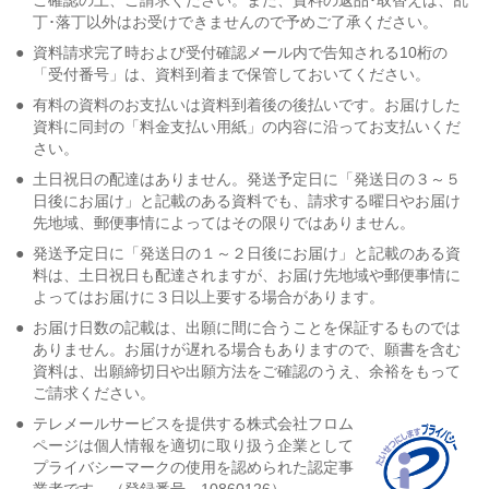
丁･落丁以外はお受けできませんので予めご了承ください。
●
資料請求完了時および受付確認メール内で告知される10桁の
「受付番号」は、資料到着まで保管しておいてください。
●
有料の資料のお支払いは資料到着後の後払いです。お届けした
資料に同封の「料金支払い用紙」の内容に沿ってお支払いくだ
さい。
●
土日祝日の配達はありません。発送予定日に「発送日の３～５
日後にお届け」と記載のある資料でも、請求する曜日やお届け
先地域、郵便事情によってはその限りではありません。
●
発送予定日に「発送日の１～２日後にお届け」と記載のある資
料は、土日祝日も配達されますが、お届け先地域や郵便事情に
よってはお届けに３日以上要する場合があります。
●
お届け日数の記載は、出願に間に合うことを保証するものでは
ありません。お届けが遅れる場合もありますので、願書を含む
資料は、出願締切日や出願方法をご確認のうえ、余裕をもって
ご請求ください。
●
テレメールサービスを提供する株式会社フロム
ページは個人情報を適切に取り扱う企業として
プライバシーマークの使用を認められた認定事
業者です。（登録番号 10860126）