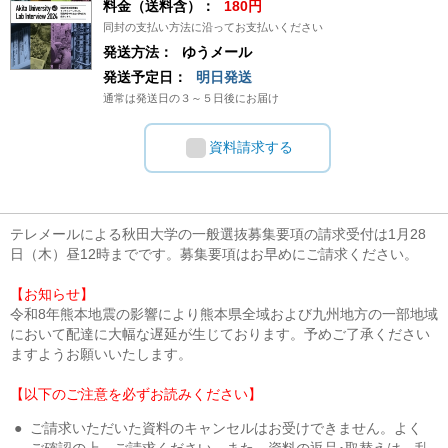
料金（送料含）：
180円
同封の支払い方法に沿ってお支払いください
発送方法：
ゆうメール
発送予定日：
明日発送
通常は発送日の３～５日後にお届け
資料請求する
テレメールによる秋田大学の一般選抜募集要項の請求受付は1月28
日（木）昼12時までです。募集要項はお早めにご請求ください。
【お知らせ】
令和8年熊本地震の影響により熊本県全域および九州地方の一部地域
において配達に大幅な遅延が生じております。予めご了承ください
ますようお願いいたします。
【以下のご注意を必ずお読みください】
●
ご請求いただいた資料のキャンセルはお受けできません。よく
ご確認の上、ご請求ください。また、資料の返品･取替えは、乱