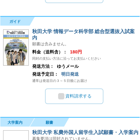
ガイド
秋田大学 情報データ科学部 総合型選抜入試案
内
願書は含みません。
料金（送料含）：
180円
同封の支払い方法に沿ってお支払いください
発送方法：
ゆうメール
発送予定日：
明日発送
通常は発送日の３～５日後にお届け
資料請求する
大学案内
願書
秋田大学 私費外国人留学生入試願書・入学案内
募集要項は同封されていません。