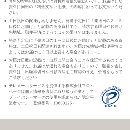
●
有料の資料のお支払いは資料到着後の後払いです。お届けした
資料に同封の「料金支払い用紙」の内容に沿ってお支払いくだ
さい。
●
土日祝日の配達はありません。発送予定日に「発送日の３～５
日後にお届け」と記載のある資料でも、請求する曜日やお届け
先地域、郵便事情によってはその限りではありません。
●
発送予定日に「発送日の１～２日後にお届け」と記載のある資
料は、土日祝日も配達されますが、お届け先地域や郵便事情に
よってはお届けに３日以上要する場合があります。
●
お届け日数の記載は、出願に間に合うことを保証するものでは
ありません。お届けが遅れる場合もありますので、願書を含む
資料は、出願締切日や出願方法をご確認のうえ、余裕をもって
ご請求ください。
●
テレメールサービスを提供する株式会社フロム
ページは個人情報を適切に取り扱う企業として
プライバシーマークの使用を認められた認定事
業者です。（登録番号 10860126）