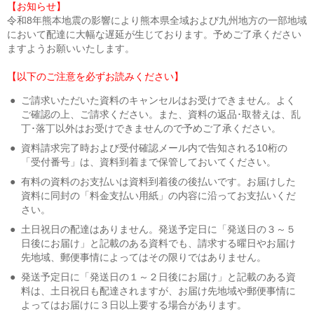
【お知らせ】
令和8年熊本地震の影響により熊本県全域および九州地方の一部地域
において配達に大幅な遅延が生じております。予めご了承ください
ますようお願いいたします。
【以下のご注意を必ずお読みください】
●
ご請求いただいた資料のキャンセルはお受けできません。よく
ご確認の上、ご請求ください。また、資料の返品･取替えは、乱
丁･落丁以外はお受けできませんので予めご了承ください。
●
資料請求完了時および受付確認メール内で告知される10桁の
「受付番号」は、資料到着まで保管しておいてください。
●
有料の資料のお支払いは資料到着後の後払いです。お届けした
資料に同封の「料金支払い用紙」の内容に沿ってお支払いくだ
さい。
●
土日祝日の配達はありません。発送予定日に「発送日の３～５
日後にお届け」と記載のある資料でも、請求する曜日やお届け
先地域、郵便事情によってはその限りではありません。
●
発送予定日に「発送日の１～２日後にお届け」と記載のある資
料は、土日祝日も配達されますが、お届け先地域や郵便事情に
よってはお届けに３日以上要する場合があります。