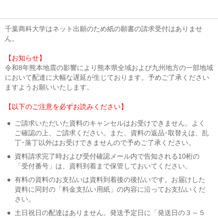
千葉商科大学はネット出願のため紙の願書の請求受付はありませ
ん。
【お知らせ】
令和8年熊本地震の影響により熊本県全域および九州地方の一部地域
において配達に大幅な遅延が生じております。予めご了承ください
ますようお願いいたします。
【以下のご注意を必ずお読みください】
●
ご請求いただいた資料のキャンセルはお受けできません。よく
ご確認の上、ご請求ください。また、資料の返品･取替えは、乱
丁･落丁以外はお受けできませんので予めご了承ください。
●
資料請求完了時および受付確認メール内で告知される10桁の
「受付番号」は、資料到着まで保管しておいてください。
●
有料の資料のお支払いは資料到着後の後払いです。お届けした
資料に同封の「料金支払い用紙」の内容に沿ってお支払いくだ
さい。
●
土日祝日の配達はありません。発送予定日に「発送日の３～５