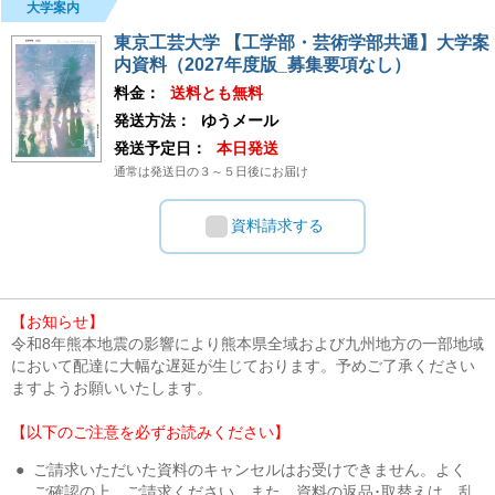
大学案内
東京工芸大学 【工学部・芸術学部共通】大学案
内資料（2027年度版_募集要項なし）
料金：
送料とも無料
発送方法：
ゆうメール
発送予定日：
本日発送
通常は発送日の３～５日後にお届け
資料請求する
【お知らせ】
令和8年熊本地震の影響により熊本県全域および九州地方の一部地域
において配達に大幅な遅延が生じております。予めご了承ください
ますようお願いいたします。
【以下のご注意を必ずお読みください】
●
ご請求いただいた資料のキャンセルはお受けできません。よく
ご確認の上、ご請求ください。また、資料の返品･取替えは、乱