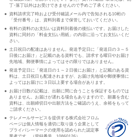
丁･落丁以外はお受けできませんので予めご了承ください。
●
資料請求完了時および受付確認メール内で告知される10桁の
「受付番号」は、資料到着まで保管しておいてください。
●
有料の資料のお支払いは資料到着後の後払いです。お届けした
資料に同封の「料金支払い用紙」の内容に沿ってお支払いくだ
さい。
●
土日祝日の配達はありません。発送予定日に「発送日の３～５
日後にお届け」と記載のある資料でも、請求する曜日やお届け
先地域、郵便事情によってはその限りではありません。
●
発送予定日に「発送日の１～２日後にお届け」と記載のある資
料は、土日祝日も配達されますが、お届け先地域や郵便事情に
よってはお届けに３日以上要する場合があります。
●
お届け日数の記載は、出願に間に合うことを保証するものでは
ありません。お届けが遅れる場合もありますので、願書を含む
資料は、出願締切日や出願方法をご確認のうえ、余裕をもって
ご請求ください。
●
テレメールサービスを提供する株式会社フロム
ページは個人情報を適切に取り扱う企業として
プライバシーマークの使用を認められた認定事
業者です。（登録番号 10860126）