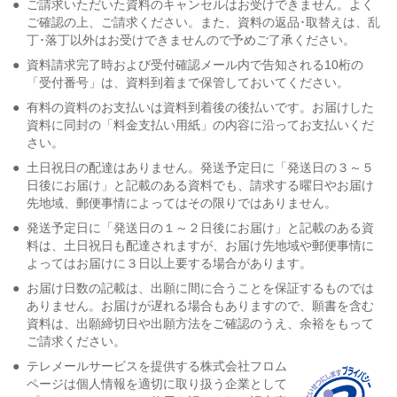
●
ご請求いただいた資料のキャンセルはお受けできません。よく
ご確認の上、ご請求ください。また、資料の返品･取替えは、乱
丁･落丁以外はお受けできませんので予めご了承ください。
●
資料請求完了時および受付確認メール内で告知される10桁の
「受付番号」は、資料到着まで保管しておいてください。
●
有料の資料のお支払いは資料到着後の後払いです。お届けした
資料に同封の「料金支払い用紙」の内容に沿ってお支払いくだ
さい。
●
土日祝日の配達はありません。発送予定日に「発送日の３～５
日後にお届け」と記載のある資料でも、請求する曜日やお届け
先地域、郵便事情によってはその限りではありません。
●
発送予定日に「発送日の１～２日後にお届け」と記載のある資
料は、土日祝日も配達されますが、お届け先地域や郵便事情に
よってはお届けに３日以上要する場合があります。
●
お届け日数の記載は、出願に間に合うことを保証するものでは
ありません。お届けが遅れる場合もありますので、願書を含む
資料は、出願締切日や出願方法をご確認のうえ、余裕をもって
ご請求ください。
●
テレメールサービスを提供する株式会社フロム
ページは個人情報を適切に取り扱う企業として