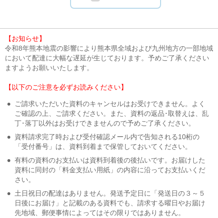
【お知らせ】
令和8年熊本地震の影響により熊本県全域および九州地方の一部地域
において配達に大幅な遅延が生じております。予めご了承ください
ますようお願いいたします。
【以下のご注意を必ずお読みください】
●
ご請求いただいた資料のキャンセルはお受けできません。よく
ご確認の上、ご請求ください。また、資料の返品･取替えは、乱
丁･落丁以外はお受けできませんので予めご了承ください。
●
資料請求完了時および受付確認メール内で告知される10桁の
「受付番号」は、資料到着まで保管しておいてください。
●
有料の資料のお支払いは資料到着後の後払いです。お届けした
資料に同封の「料金支払い用紙」の内容に沿ってお支払いくだ
さい。
●
土日祝日の配達はありません。発送予定日に「発送日の３～５
日後にお届け」と記載のある資料でも、請求する曜日やお届け
先地域、郵便事情によってはその限りではありません。