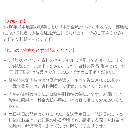
【お知らせ】
令和8年熊本地震の影響により熊本県全域および九州地方の一部地域
において配達に大幅な遅延が生じております。予めご了承ください
ますようお願いいたします。
【以下のご注意を必ずお読みください】
●
ご請求いただいた資料のキャンセルはお受けできません。よく
ご確認の上、ご請求ください。また、資料の返品･取替えは、乱
丁･落丁以外はお受けできませんので予めご了承ください。
●
資料請求完了時および受付確認メール内で告知される10桁の
「受付番号」は、資料到着まで保管しておいてください。
●
有料の資料のお支払いは資料到着後の後払いです。お届けした
資料に同封の「料金支払い用紙」の内容に沿ってお支払いくだ
さい。
●
土日祝日の配達はありません。発送予定日に「発送日の３～５
日後にお届け」と記載のある資料でも、請求する曜日やお届け
先地域、郵便事情によってはその限りではありません。