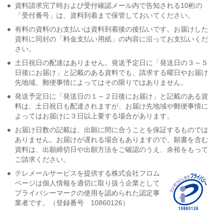
●
資料請求完了時および受付確認メール内で告知される10桁の
「受付番号」は、資料到着まで保管しておいてください。
●
有料の資料のお支払いは資料到着後の後払いです。お届けした
資料に同封の「料金支払い用紙」の内容に沿ってお支払いくだ
さい。
●
土日祝日の配達はありません。発送予定日に「発送日の３～５
日後にお届け」と記載のある資料でも、請求する曜日やお届け
先地域、郵便事情によってはその限りではありません。
●
発送予定日に「発送日の１～２日後にお届け」と記載のある資
料は、土日祝日も配達されますが、お届け先地域や郵便事情に
よってはお届けに３日以上要する場合があります。
●
お届け日数の記載は、出願に間に合うことを保証するものでは
ありません。お届けが遅れる場合もありますので、願書を含む
資料は、出願締切日や出願方法をご確認のうえ、余裕をもって
ご請求ください。
●
テレメールサービスを提供する株式会社フロム
ページは個人情報を適切に取り扱う企業として
プライバシーマークの使用を認められた認定事
業者です。（登録番号 10860126）