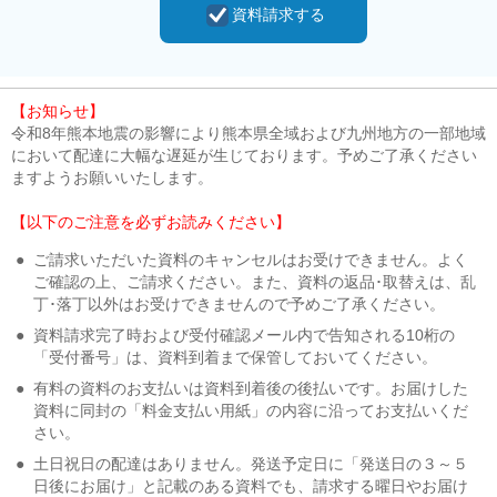
資料請求する
【お知らせ】
令和8年熊本地震の影響により熊本県全域および九州地方の一部地域
において配達に大幅な遅延が生じております。予めご了承ください
ますようお願いいたします。
【以下のご注意を必ずお読みください】
●
ご請求いただいた資料のキャンセルはお受けできません。よく
ご確認の上、ご請求ください。また、資料の返品･取替えは、乱
丁･落丁以外はお受けできませんので予めご了承ください。
●
資料請求完了時および受付確認メール内で告知される10桁の
「受付番号」は、資料到着まで保管しておいてください。
●
有料の資料のお支払いは資料到着後の後払いです。お届けした
資料に同封の「料金支払い用紙」の内容に沿ってお支払いくだ
さい。
●
土日祝日の配達はありません。発送予定日に「発送日の３～５
日後にお届け」と記載のある資料でも、請求する曜日やお届け