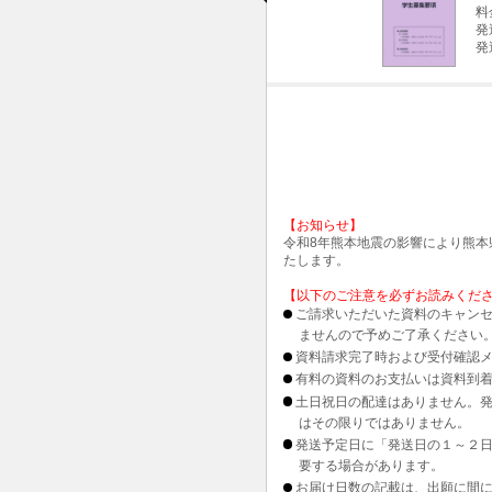
料
発
発
【お知らせ】
令和8年熊本地震の影響により熊
たします。
【以下のご注意を必ずお読みくだ
ご請求いただいた資料のキャンセ
ませんので予めご了承ください
資料請求完了時および受付確認メ
有料の資料のお支払いは資料到
土日祝日の配達はありません。
はその限りではありません。
発送予定日に「発送日の１～２
要する場合があります。
お届け日数の記載は、出願に間