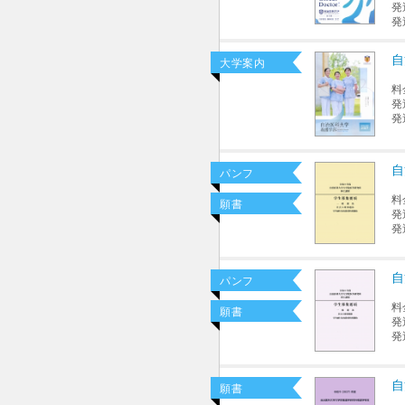
発
発
自
大学案内
料
発
発
自
パンフ
料
願書
発
発
自
パンフ
料
願書
発
発
自
願書