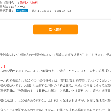
金（送料含）：
送料とも無料
送方法：
ゆうメール
送予定日：
明日発送
通常は発送日の３～５日後にお届け
本県全域および九州地方の一部地域において配達に大幅な遅延が生じております。予
さい】
ルはお受けできません。よくご確認の上、ご請求ください。また、資料の返品･取
。
ール内で告知される10桁の「受付番号」は、資料到着まで保管しておいてください
着後の後払いです。お届けした資料に同封の「料金支払い用紙」の内容に沿ってお支
発送予定日に「発送日の３～５日後にお届け」と記載のある資料でも、請求する曜日
日後にお届け」と記載のある資料は、土日祝日も配達されますが、お届け先地域や郵
に合うことを保証するものではありません。お届けが遅れる場合もありますので、願