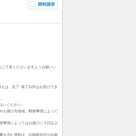
めご了承くださいますようお願いい
替えは、乱丁･落丁以外はお受けでき
。
払いください。
やお届け先地域、郵便事情によって
便事情によってはお届けに３日以上
書を含む資料は、出願締切日や出願