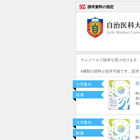
請求資料の指定
テレメールで請求を受け付けます
6種類の資料が請求可能です。請
自
大学案内
料
願書
発
発
自
大学案内
選
願書
料