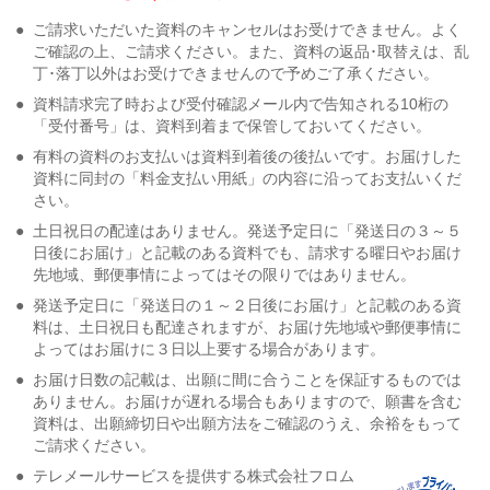
●
ご請求いただいた資料のキャンセルはお受けできません。よく
ご確認の上、ご請求ください。また、資料の返品･取替えは、乱
丁･落丁以外はお受けできませんので予めご了承ください。
●
資料請求完了時および受付確認メール内で告知される10桁の
「受付番号」は、資料到着まで保管しておいてください。
●
有料の資料のお支払いは資料到着後の後払いです。お届けした
資料に同封の「料金支払い用紙」の内容に沿ってお支払いくだ
さい。
●
土日祝日の配達はありません。発送予定日に「発送日の３～５
日後にお届け」と記載のある資料でも、請求する曜日やお届け
先地域、郵便事情によってはその限りではありません。
●
発送予定日に「発送日の１～２日後にお届け」と記載のある資
料は、土日祝日も配達されますが、お届け先地域や郵便事情に
よってはお届けに３日以上要する場合があります。
●
お届け日数の記載は、出願に間に合うことを保証するものでは
ありません。お届けが遅れる場合もありますので、願書を含む
資料は、出願締切日や出願方法をご確認のうえ、余裕をもって
ご請求ください。
●
テレメールサービスを提供する株式会社フロム