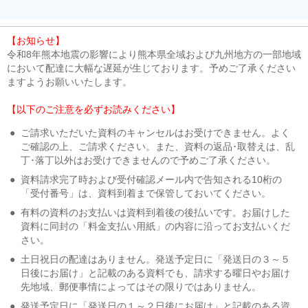
【お知らせ】
令和8年熊本地震の影響により熊本県全域および九州地方の一部地域
において配達に大幅な遅延が生じております。予めご了承ください
ますようお願いいたします。
【以下のご注意を必ずお読みください】
●
ご請求いただいた資料のキャンセルはお受けできません。よく
ご確認の上、ご請求ください。また、資料の返品･取替えは、乱
丁･落丁以外はお受けできませんので予めご了承ください。
●
資料請求完了時および受付確認メール内で告知される10桁の
「受付番号」は、資料到着まで保管しておいてください。
●
有料の資料のお支払いは資料到着後の後払いです。お届けした
資料に同封の「料金支払い用紙」の内容に沿ってお支払いくだ
さい。
●
土日祝日の配達はありません。発送予定日に「発送日の３～５
日後にお届け」と記載のある資料でも、請求する曜日やお届け
先地域、郵便事情によってはその限りではありません。
●
発送予定日に「発送日の１～２日後にお届け」と記載のある資