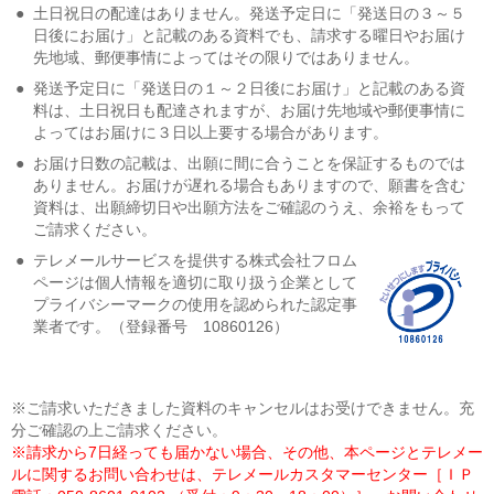
●
土日祝日の配達はありません。発送予定日に「発送日の３～５
日後にお届け」と記載のある資料でも、請求する曜日やお届け
先地域、郵便事情によってはその限りではありません。
●
発送予定日に「発送日の１～２日後にお届け」と記載のある資
料は、土日祝日も配達されますが、お届け先地域や郵便事情に
よってはお届けに３日以上要する場合があります。
●
お届け日数の記載は、出願に間に合うことを保証するものでは
ありません。お届けが遅れる場合もありますので、願書を含む
資料は、出願締切日や出願方法をご確認のうえ、余裕をもって
ご請求ください。
●
テレメールサービスを提供する株式会社フロム
ページは個人情報を適切に取り扱う企業として
プライバシーマークの使用を認められた認定事
業者です。（登録番号 10860126）
※ご請求いただきました資料のキャンセルはお受けできません。充
分ご確認の上ご請求ください。
※請求から7日経っても届かない場合、その他、本ページとテレメー
ルに関するお問い合わせは、テレメールカスタマーセンター［ＩＰ