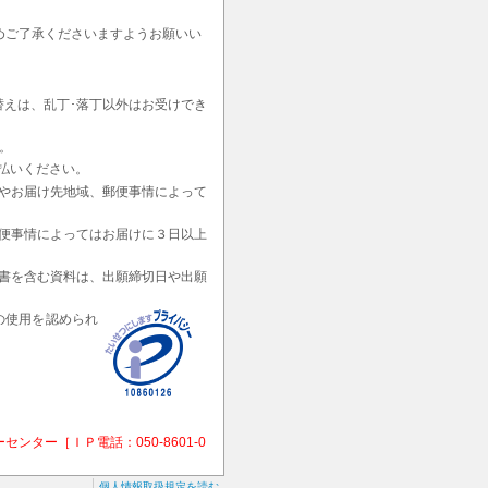
めご了承くださいますようお願いい
替えは、乱丁･落丁以外はお受けでき
。
払いください。
やお届け先地域、郵便事情によって
便事情によってはお届けに３日以上
書を含む資料は、出願締切日や出願
の使用を認められ
ー［ＩＰ電話：050-8601-0
個人情報取扱規定を読む