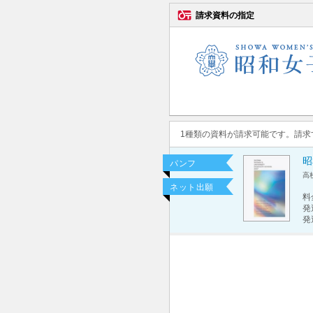
請求資料の指定
1種類の資料が請求可能です。請
昭
パンフ
高
ネット出願
料
発
発