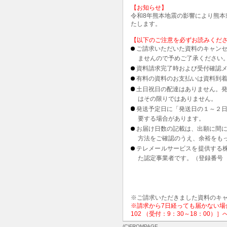
【お知らせ】
令和8年熊本地震の影響により熊
たします。
【以下のご注意を必ずお読みくだ
ご請求いただいた資料のキャンセ
ませんので予めご了承ください
資料請求完了時および受付確認メ
有料の資料のお支払いは資料到
土日祝日の配達はありません。
はその限りではありません。
発送予定日に「発送日の１～２
要する場合があります。
お届け日数の記載は、出願に間
方法をご確認のうえ、余裕をも
テレメールサービスを提供する
た認定事業者です。（登録番号 1
※ご請求いただきました資料のキ
※請求から7日経っても届かない場合
102 （受付：9：30～18：00
(C)FROMPAGE