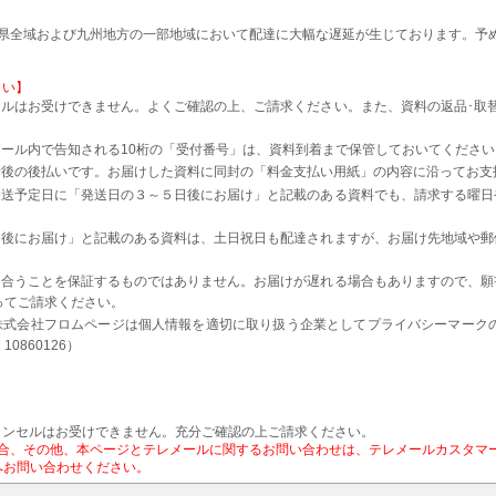
本県全域および九州地方の一部地域において配達に大幅な遅延が生じております。予
さい】
ルはお受けできません。よくご確認の上、ご請求ください。また、資料の返品･取
。
ール内で告知される10桁の「受付番号」は、資料到着まで保管しておいてください
着後の後払いです。お届けした資料に同封の「料金支払い用紙」の内容に沿ってお支
発送予定日に「発送日の３～５日後にお届け」と記載のある資料でも、請求する曜日
日後にお届け」と記載のある資料は、土日祝日も配達されますが、お届け先地域や郵
に合うことを保証するものではありません。お届けが遅れる場合もありますので、願
ってご請求ください。
株式会社フロムページは個人情報を適切に取り扱う企業としてプライバシーマーク
0860126）
ャンセルはお受けできません。充分ご確認の上ご請求ください。
、その他、本ページとテレメールに関するお問い合わせは、テレメールカスタマーセンタ
）］へお問い合わせください。