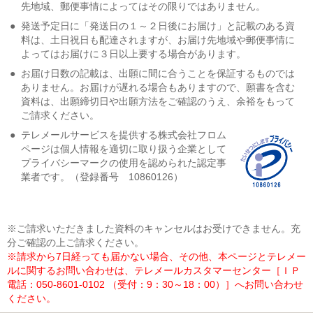
先地域、郵便事情によってはその限りではありません。
●
発送予定日に「発送日の１～２日後にお届け」と記載のある資
料は、土日祝日も配達されますが、お届け先地域や郵便事情に
よってはお届けに３日以上要する場合があります。
●
お届け日数の記載は、出願に間に合うことを保証するものでは
ありません。お届けが遅れる場合もありますので、願書を含む
資料は、出願締切日や出願方法をご確認のうえ、余裕をもって
ご請求ください。
●
テレメールサービスを提供する株式会社フロム
ページは個人情報を適切に取り扱う企業として
プライバシーマークの使用を認められた認定事
業者です。（登録番号 10860126）
※ご請求いただきました資料のキャンセルはお受けできません。充
分ご確認の上ご請求ください。
※請求から7日経っても届かない場合、その他、本ページとテレメー
ルに関するお問い合わせは、テレメールカスタマーセンター［ＩＰ
電話：050-8601-0102 （受付：9：30～18：00）］へお問い合わせ
ください。