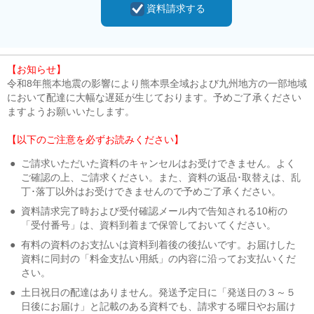
資料請求する
【お知らせ】
令和8年熊本地震の影響により熊本県全域および九州地方の一部地域
において配達に大幅な遅延が生じております。予めご了承ください
ますようお願いいたします。
【以下のご注意を必ずお読みください】
●
ご請求いただいた資料のキャンセルはお受けできません。よく
ご確認の上、ご請求ください。また、資料の返品･取替えは、乱
丁･落丁以外はお受けできませんので予めご了承ください。
●
資料請求完了時および受付確認メール内で告知される10桁の
「受付番号」は、資料到着まで保管しておいてください。
●
有料の資料のお支払いは資料到着後の後払いです。お届けした
資料に同封の「料金支払い用紙」の内容に沿ってお支払いくだ
さい。
●
土日祝日の配達はありません。発送予定日に「発送日の３～５
日後にお届け」と記載のある資料でも、請求する曜日やお届け