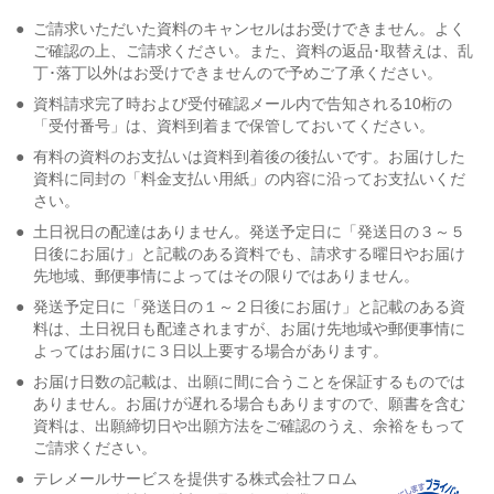
●
ご請求いただいた資料のキャンセルはお受けできません。よく
ご確認の上、ご請求ください。また、資料の返品･取替えは、乱
丁･落丁以外はお受けできませんので予めご了承ください。
●
資料請求完了時および受付確認メール内で告知される10桁の
「受付番号」は、資料到着まで保管しておいてください。
●
有料の資料のお支払いは資料到着後の後払いです。お届けした
資料に同封の「料金支払い用紙」の内容に沿ってお支払いくだ
さい。
●
土日祝日の配達はありません。発送予定日に「発送日の３～５
日後にお届け」と記載のある資料でも、請求する曜日やお届け
先地域、郵便事情によってはその限りではありません。
●
発送予定日に「発送日の１～２日後にお届け」と記載のある資
料は、土日祝日も配達されますが、お届け先地域や郵便事情に
よってはお届けに３日以上要する場合があります。
●
お届け日数の記載は、出願に間に合うことを保証するものでは
ありません。お届けが遅れる場合もありますので、願書を含む
資料は、出願締切日や出願方法をご確認のうえ、余裕をもって
ご請求ください。
●
テレメールサービスを提供する株式会社フロム