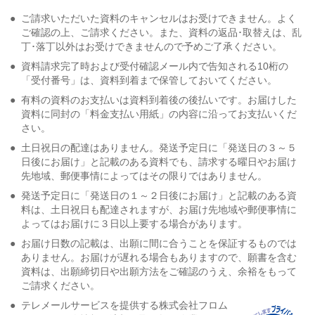
●
ご請求いただいた資料のキャンセルはお受けできません。よく
ご確認の上、ご請求ください。また、資料の返品･取替えは、乱
丁･落丁以外はお受けできませんので予めご了承ください。
●
資料請求完了時および受付確認メール内で告知される10桁の
「受付番号」は、資料到着まで保管しておいてください。
●
有料の資料のお支払いは資料到着後の後払いです。お届けした
資料に同封の「料金支払い用紙」の内容に沿ってお支払いくだ
さい。
●
土日祝日の配達はありません。発送予定日に「発送日の３～５
日後にお届け」と記載のある資料でも、請求する曜日やお届け
先地域、郵便事情によってはその限りではありません。
●
発送予定日に「発送日の１～２日後にお届け」と記載のある資
料は、土日祝日も配達されますが、お届け先地域や郵便事情に
よってはお届けに３日以上要する場合があります。
●
お届け日数の記載は、出願に間に合うことを保証するものでは
ありません。お届けが遅れる場合もありますので、願書を含む
資料は、出願締切日や出願方法をご確認のうえ、余裕をもって
ご請求ください。
●
テレメールサービスを提供する株式会社フロム