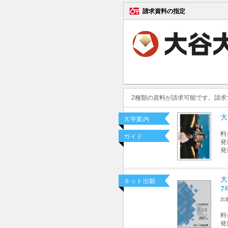
請求資料の指定
2種類の資料が請求可能です。請
大
大学案内
料
ガイド
発
発
大
ネット出願
7
出
料
発