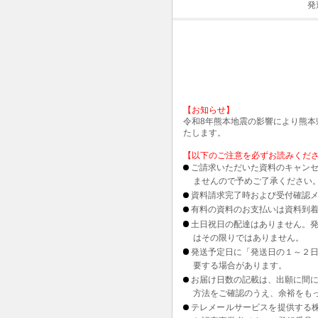
発
【お知らせ】
令和8年熊本地震の影響により熊
たします。
【以下のご注意を必ずお読みくだ
ご請求いただいた資料のキャンセ
ませんので予めご了承ください
資料請求完了時および受付確認メ
有料の資料のお支払いは資料到
土日祝日の配達はありません。
はその限りではありません。
発送予定日に「発送日の１～２
要する場合があります。
お届け日数の記載は、出願に間
方法をご確認のうえ、余裕をも
テレメールサービスを提供する