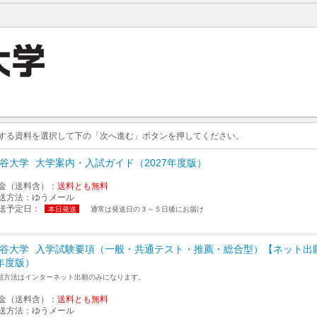
求する資料を選択して下の「次へ進む」ボタンを押してください。
谷大学
大学案内・入試ガイド（2027年度版）
金（送料含）：
送料とも無料
送方法：
ゆうメール
送予定日：
本日発送
通常は発送日の３～５日後にお届け
谷大学
入学試験要項（一般・共通テスト・推薦・総合型）【ネット出願
年度版）
願方法はインターネット出願のみになります。
金（送料含）：
送料とも無料
送方法：
ゆうメール