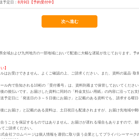
送予定日：
8月9日【予約受付中】
本県全域および九州地方の一部地域において配達に大幅な遅延が生じております。予
さい】
ルはお受けできません。よくご確認の上、ご請求ください。また、資料の返品･取
。
ール内で告知される10桁の「受付番号」は、資料到着まで保管しておいてください
着後の後払いです。お届けした資料に同封の「料金支払い用紙」の内容に沿ってお支
発送予定日に「発送日の３～５日後にお届け」と記載のある資料でも、請求する曜日
日後にお届け」と記載のある資料は、土日祝日も配達されますが、お届け先地域や郵
に合うことを保証するものではありません。お届けが遅れる場合もありますので、願
ってご請求ください。
株式会社フロムページは個人情報を適切に取り扱う企業としてプライバシーマーク