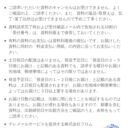
●
ご請求いただいた資料のキャンセルはお受けできません。よく
ご確認の上、ご請求ください。また、資料の返品･取替えは、乱
丁･落丁以外はお受けできませんので予めご了承ください。
●
資料請求完了時および受付確認メール内で告知される10桁の
「受付番号」は、資料到着まで保管しておいてください。
●
有料の資料のお支払いは資料到着後の後払いです。お届けした
資料に同封の「料金支払い用紙」の内容に沿ってお支払いくだ
さい。
●
土日祝日の配達はありません。発送予定日に「発送日の３～５
日後にお届け」と記載のある資料でも、請求する曜日やお届け
先地域、郵便事情によってはその限りではありません。
●
発送予定日に「発送日の１～２日後にお届け」と記載のある資
料は、土日祝日も配達されますが、お届け先地域や郵便事情に
よってはお届けに３日以上要する場合があります。
●
お届け日数の記載は、出願に間に合うことを保証するものでは
ありません。お届けが遅れる場合もありますので、願書を含む
資料は、出願締切日や出願方法をご確認のうえ、余裕をもって
ご請求ください。
●
テレメールサービスを提供する株式会社フロム