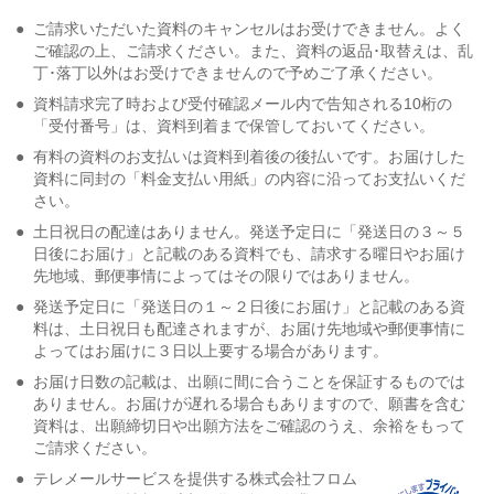
●
ご請求いただいた資料のキャンセルはお受けできません。よく
ご確認の上、ご請求ください。また、資料の返品･取替えは、乱
丁･落丁以外はお受けできませんので予めご了承ください。
●
資料請求完了時および受付確認メール内で告知される10桁の
「受付番号」は、資料到着まで保管しておいてください。
●
有料の資料のお支払いは資料到着後の後払いです。お届けした
資料に同封の「料金支払い用紙」の内容に沿ってお支払いくだ
さい。
●
土日祝日の配達はありません。発送予定日に「発送日の３～５
日後にお届け」と記載のある資料でも、請求する曜日やお届け
先地域、郵便事情によってはその限りではありません。
●
発送予定日に「発送日の１～２日後にお届け」と記載のある資
料は、土日祝日も配達されますが、お届け先地域や郵便事情に
よってはお届けに３日以上要する場合があります。
●
お届け日数の記載は、出願に間に合うことを保証するものでは
ありません。お届けが遅れる場合もありますので、願書を含む
資料は、出願締切日や出願方法をご確認のうえ、余裕をもって
ご請求ください。
●
テレメールサービスを提供する株式会社フロム