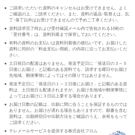
●
ご請求いただいた資料のキャンセルはお受けできません。よく
ご確認の上、ご請求ください。また、資料の返品･取替えは、乱
丁･落丁以外はお受けできませんので予めご了承ください。
●
資料請求完了時および受付確認メール内で告知される10桁の
「受付番号」は、資料到着まで保管しておいてください。
●
有料の資料のお支払いは資料到着後の後払いです。お届けした
資料に同封の「料金支払い用紙」の内容に沿ってお支払いくだ
さい。
●
土日祝日の配達はありません。発送予定日に「発送日の３～５
日後にお届け」と記載のある資料でも、請求する曜日やお届け
先地域、郵便事情によってはその限りではありません。
●
発送予定日に「発送日の１～２日後にお届け」と記載のある資
料は、土日祝日も配達されますが、お届け先地域や郵便事情に
よってはお届けに３日以上要する場合があります。
●
お届け日数の記載は、出願に間に合うことを保証するものでは
ありません。お届けが遅れる場合もありますので、願書を含む
資料は、出願締切日や出願方法をご確認のうえ、余裕をもって
ご請求ください。
●
テレメールサービスを提供する株式会社フロム