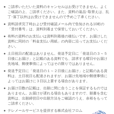
●
ご請求いただいた資料のキャンセルはお受けできません。よく
ご確認の上、ご請求ください。また、資料の返品･取替えは、乱
丁･落丁以外はお受けできませんので予めご了承ください。
●
資料請求完了時および受付確認メール内で告知される10桁の
「受付番号」は、資料到着まで保管しておいてください。
●
有料の資料のお支払いは資料到着後の後払いです。お届けした
資料に同封の「料金支払い用紙」の内容に沿ってお支払いくだ
さい。
●
土日祝日の配達はありません。発送予定日に「発送日の３～５
日後にお届け」と記載のある資料でも、請求する曜日やお届け
先地域、郵便事情によってはその限りではありません。
●
発送予定日に「発送日の１～２日後にお届け」と記載のある資
料は、土日祝日も配達されますが、お届け先地域や郵便事情に
よってはお届けに３日以上要する場合があります。
●
お届け日数の記載は、出願に間に合うことを保証するものでは
ありません。お届けが遅れる場合もありますので、願書を含む
資料は、出願締切日や出願方法をご確認のうえ、余裕をもって
ご請求ください。
●
テレメールサービスを提供する株式会社フロム