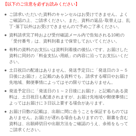
【以下のご注意を必ずお読みください】
●
ご請求いただいた資料のキャンセルはお受けできません。よく
ご確認の上、ご請求ください。また、資料の返品･取替えは、乱
丁･落丁以外はお受けできませんので予めご了承ください。
●
資料請求完了時および受付確認メール内で告知される10桁の
「受付番号」は、資料到着まで保管しておいてください。
●
有料の資料のお支払いは資料到着後の後払いです。お届けした
資料に同封の「料金支払い用紙」の内容に沿ってお支払いくだ
さい。
●
土日祝日の配達はありません。発送予定日に「発送日の３～５
日後にお届け」と記載のある資料でも、請求する曜日やお届け
先地域、郵便事情によってはその限りではありません。
●
発送予定日に「発送日の１～２日後にお届け」と記載のある資
料は、土日祝日も配達されますが、お届け先地域や郵便事情に
よってはお届けに３日以上要する場合があります。
●
お届け日数の記載は、出願に間に合うことを保証するものでは
ありません。お届けが遅れる場合もありますので、願書を含む
資料は、出願締切日や出願方法をご確認のうえ、余裕をもって
ご請求ください。