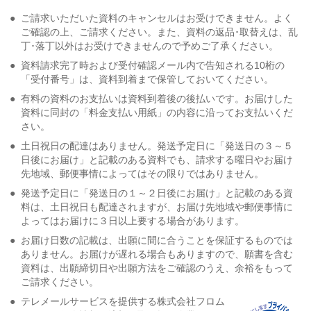
●
ご請求いただいた資料のキャンセルはお受けできません。よく
ご確認の上、ご請求ください。また、資料の返品･取替えは、乱
丁･落丁以外はお受けできませんので予めご了承ください。
●
資料請求完了時および受付確認メール内で告知される10桁の
「受付番号」は、資料到着まで保管しておいてください。
●
有料の資料のお支払いは資料到着後の後払いです。お届けした
資料に同封の「料金支払い用紙」の内容に沿ってお支払いくだ
さい。
●
土日祝日の配達はありません。発送予定日に「発送日の３～５
日後にお届け」と記載のある資料でも、請求する曜日やお届け
先地域、郵便事情によってはその限りではありません。
●
発送予定日に「発送日の１～２日後にお届け」と記載のある資
料は、土日祝日も配達されますが、お届け先地域や郵便事情に
よってはお届けに３日以上要する場合があります。
●
お届け日数の記載は、出願に間に合うことを保証するものでは
ありません。お届けが遅れる場合もありますので、願書を含む
資料は、出願締切日や出願方法をご確認のうえ、余裕をもって
ご請求ください。
●
テレメールサービスを提供する株式会社フロム