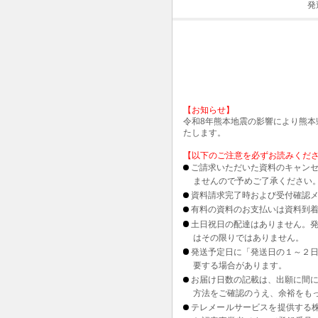
発
【お知らせ】
令和8年熊本地震の影響により熊
たします。
【以下のご注意を必ずお読みくだ
ご請求いただいた資料のキャンセ
ませんので予めご了承ください
資料請求完了時および受付確認メ
有料の資料のお支払いは資料到
土日祝日の配達はありません。
はその限りではありません。
発送予定日に「発送日の１～２
要する場合があります。
お届け日数の記載は、出願に間
方法をご確認のうえ、余裕をも
テレメールサービスを提供する