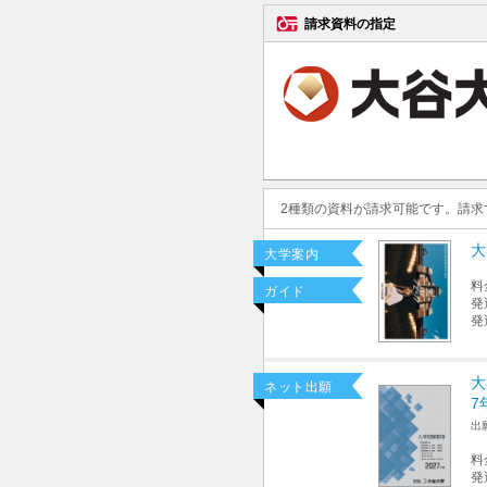
請求資料の指定
2種類の資料が請求可能です。請
大
大学案内
料
ガイド
発
発
大
ネット出願
7
出
料
発