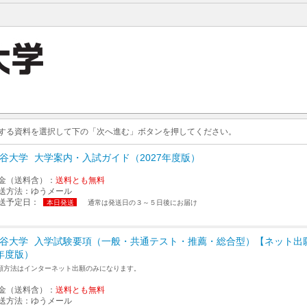
求する資料を選択して下の「次へ進む」ボタンを押してください。
谷大学
大学案内・入試ガイド（2027年度版）
金（送料含）：
送料とも無料
送方法：
ゆうメール
送予定日：
本日発送
通常は発送日の３～５日後にお届け
谷大学
入学試験要項（一般・共通テスト・推薦・総合型）【ネット出願
年度版）
願方法はインターネット出願のみになります。
金（送料含）：
送料とも無料
送方法：
ゆうメール