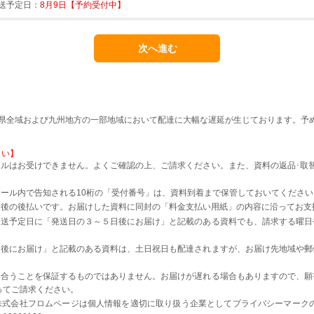
送予定日：
8月9日【予約受付中】
本県全域および九州地方の一部地域において配達に大幅な遅延が生じております。予
さい】
ルはお受けできません。よくご確認の上、ご請求ください。また、資料の返品･取
。
ール内で告知される10桁の「受付番号」は、資料到着まで保管しておいてください
着後の後払いです。お届けした資料に同封の「料金支払い用紙」の内容に沿ってお支
発送予定日に「発送日の３～５日後にお届け」と記載のある資料でも、請求する曜日
日後にお届け」と記載のある資料は、土日祝日も配達されますが、お届け先地域や郵
に合うことを保証するものではありません。お届けが遅れる場合もありますので、願
ってご請求ください。
株式会社フロムページは個人情報を適切に取り扱う企業としてプライバシーマーク