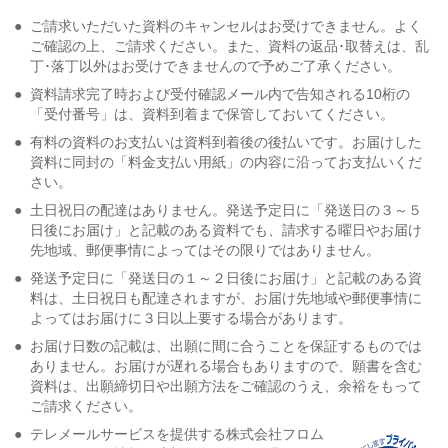
●
ご請求いただいた資料のキャンセルはお受けできません。よく
ご確認の上、ご請求ください。また、資料の返品･取替えは、乱
丁･落丁以外はお受けできませんので予めご了承ください。
●
資料請求完了時および受付確認メール内で告知される10桁の
「受付番号」は、資料到着まで保管しておいてください。
●
有料の資料のお支払いは資料到着後の後払いです。お届けした
資料に同封の「料金支払い用紙」の内容に沿ってお支払いくだ
さい。
●
土日祝日の配達はありません。発送予定日に「発送日の３～５
日後にお届け」と記載のある資料でも、請求する曜日やお届け
先地域、郵便事情によってはその限りではありません。
●
発送予定日に「発送日の１～２日後にお届け」と記載のある資
料は、土日祝日も配達されますが、お届け先地域や郵便事情に
よってはお届けに３日以上要する場合があります。
●
お届け日数の記載は、出願に間に合うことを保証するものでは
ありません。お届けが遅れる場合もありますので、願書を含む
資料は、出願締切日や出願方法をご確認のうえ、余裕をもって
ご請求ください。
●
テレメールサービスを提供する株式会社フロム