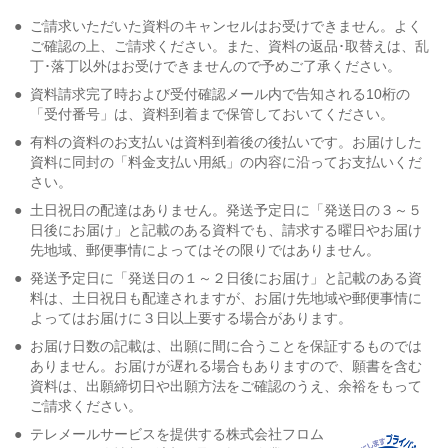
●
ご請求いただいた資料のキャンセルはお受けできません。よく
ご確認の上、ご請求ください。また、資料の返品･取替えは、乱
丁･落丁以外はお受けできませんので予めご了承ください。
●
資料請求完了時および受付確認メール内で告知される10桁の
「受付番号」は、資料到着まで保管しておいてください。
●
有料の資料のお支払いは資料到着後の後払いです。お届けした
資料に同封の「料金支払い用紙」の内容に沿ってお支払いくだ
さい。
●
土日祝日の配達はありません。発送予定日に「発送日の３～５
日後にお届け」と記載のある資料でも、請求する曜日やお届け
先地域、郵便事情によってはその限りではありません。
●
発送予定日に「発送日の１～２日後にお届け」と記載のある資
料は、土日祝日も配達されますが、お届け先地域や郵便事情に
よってはお届けに３日以上要する場合があります。
●
お届け日数の記載は、出願に間に合うことを保証するものでは
ありません。お届けが遅れる場合もありますので、願書を含む
資料は、出願締切日や出願方法をご確認のうえ、余裕をもって
ご請求ください。
●
テレメールサービスを提供する株式会社フロム