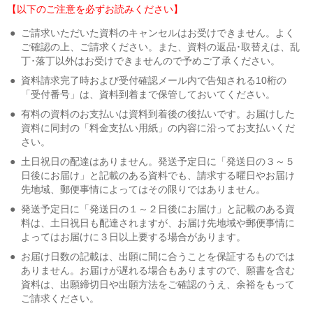
【以下のご注意を必ずお読みください】
●
ご請求いただいた資料のキャンセルはお受けできません。よく
ご確認の上、ご請求ください。また、資料の返品･取替えは、乱
丁･落丁以外はお受けできませんので予めご了承ください。
●
資料請求完了時および受付確認メール内で告知される10桁の
「受付番号」は、資料到着まで保管しておいてください。
●
有料の資料のお支払いは資料到着後の後払いです。お届けした
資料に同封の「料金支払い用紙」の内容に沿ってお支払いくだ
さい。
●
土日祝日の配達はありません。発送予定日に「発送日の３～５
日後にお届け」と記載のある資料でも、請求する曜日やお届け
先地域、郵便事情によってはその限りではありません。
●
発送予定日に「発送日の１～２日後にお届け」と記載のある資
料は、土日祝日も配達されますが、お届け先地域や郵便事情に
よってはお届けに３日以上要する場合があります。
●
お届け日数の記載は、出願に間に合うことを保証するものでは
ありません。お届けが遅れる場合もありますので、願書を含む
資料は、出願締切日や出願方法をご確認のうえ、余裕をもって
ご請求ください。