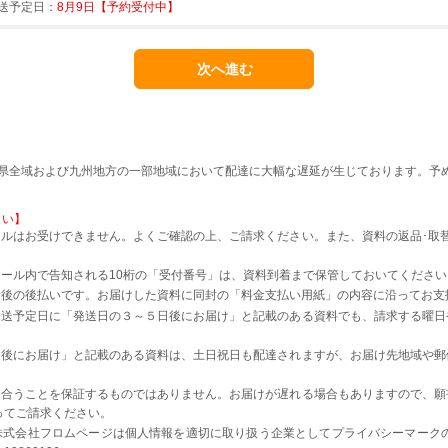
送予定日：
8月9日【予約受付中】
本県全域および九州地方の一部地域において配達に大幅な遅延が生じております。予
さい】
ルはお受けできません。よくご確認の上、ご請求ください。また、資料の返品･取
。
ール内で告知される10桁の「受付番号」は、資料到着まで保管しておいてください
着後の後払いです。お届けした資料に同封の「料金支払い用紙」の内容に沿ってお支
発送予定日に「発送日の３～５日後にお届け」と記載のある資料でも、請求する曜日
日後にお届け」と記載のある資料は、土日祝日も配達されますが、お届け先地域や郵
に合うことを保証するものではありません。お届けが遅れる場合もありますので、願
ってご請求ください。
株式会社フロムページは個人情報を適切に取り扱う企業としてプライバシーマーク