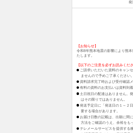
発
【お知らせ】
令和8年熊本地震の影響により熊
たします。
【以下のご注意を必ずお読みくだ
ご請求いただいた資料のキャンセ
ませんので予めご了承ください
資料請求完了時および受付確認メ
有料の資料のお支払いは資料到
土日祝日の配達はありません。
はその限りではありません。
発送予定日に「発送日の１～２
要する場合があります。
お届け日数の記載は、出願に間
方法をご確認のうえ、余裕をも
テレメールサービスを提供する