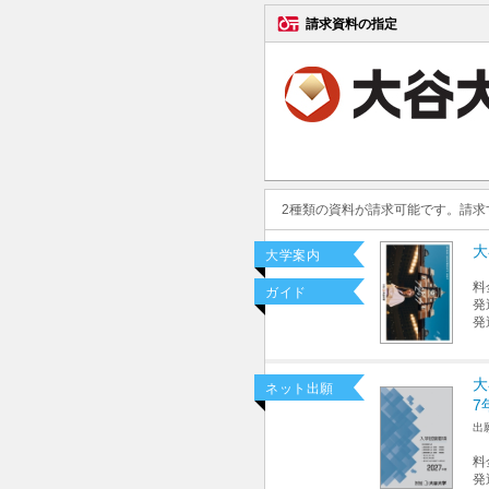
請求資料の指定
2種類の資料が請求可能です。請
大
大学案内
料
ガイド
発
発
大
ネット出願
7
出
料
発