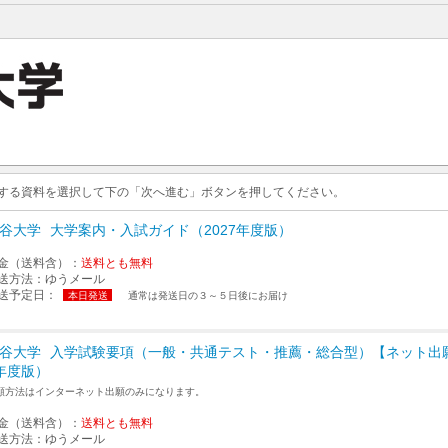
求する資料を選択して下の「次へ進む」ボタンを押してください。
谷大学
大学案内・入試ガイド（2027年度版）
金（送料含）：
送料とも無料
送方法：
ゆうメール
送予定日：
本日発送
通常は発送日の３～５日後にお届け
谷大学
入学試験要項（一般・共通テスト・推薦・総合型）【ネット出願
年度版）
願方法はインターネット出願のみになります。
金（送料含）：
送料とも無料
送方法：
ゆうメール