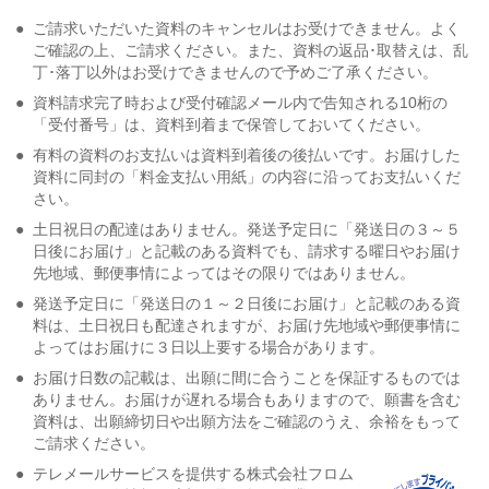
●
ご請求いただいた資料のキャンセルはお受けできません。よく
ご確認の上、ご請求ください。また、資料の返品･取替えは、乱
丁･落丁以外はお受けできませんので予めご了承ください。
●
資料請求完了時および受付確認メール内で告知される10桁の
「受付番号」は、資料到着まで保管しておいてください。
●
有料の資料のお支払いは資料到着後の後払いです。お届けした
資料に同封の「料金支払い用紙」の内容に沿ってお支払いくだ
さい。
●
土日祝日の配達はありません。発送予定日に「発送日の３～５
日後にお届け」と記載のある資料でも、請求する曜日やお届け
先地域、郵便事情によってはその限りではありません。
●
発送予定日に「発送日の１～２日後にお届け」と記載のある資
料は、土日祝日も配達されますが、お届け先地域や郵便事情に
よってはお届けに３日以上要する場合があります。
●
お届け日数の記載は、出願に間に合うことを保証するものでは
ありません。お届けが遅れる場合もありますので、願書を含む
資料は、出願締切日や出願方法をご確認のうえ、余裕をもって
ご請求ください。
●
テレメールサービスを提供する株式会社フロム